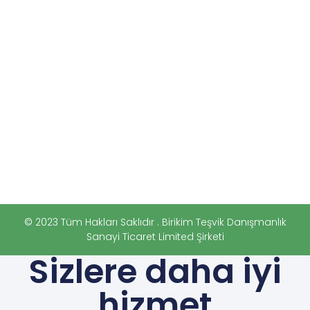
© 2023 Tüm Hakları Saklıdır . Birikim Teşvik Danışmanlık
Sanayi Ticaret Limited Şirketi
Sizlere daha iyi
hizmet
sunabilmek için
sitemizde
çerezlerden
faydalanıyoruz.
Sitemizi
kullanmaya