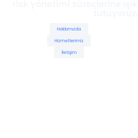
Otomasyon , IOT , Yapay
Zeka
Gelişen teknolojik altyapı sayesinde sektörlerin
sistemleri değişerek gelişiyor. Paydaşlarımızın
altyapısı geliştirerek daha fazla zaman
kazanmalarını sağlamak için çabalıyoruz.
Sanayi Teşvik Danışmanlık