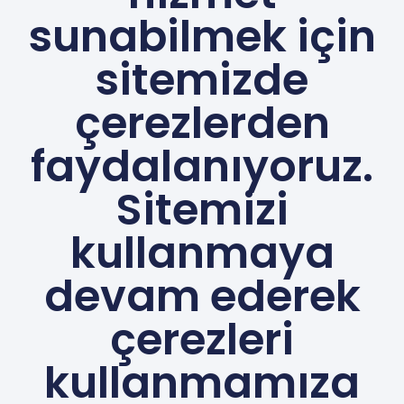
devam ederek
çerezleri
kullanmamıza
izin vermiş
oluyorsunuz.
Detaylı bilgiye
Kvkk
Aydınlatma
Metni'nden