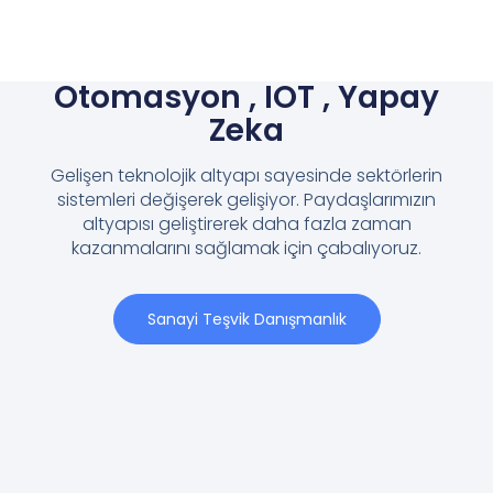
İhtiyaca yönelik
çözümlerimiz
Örnek yaklaşım modelimizle çalışma şeklimizi
sizlerle paylaşıyoruz. İşinizde atmanız gereken yeni
adımlar konusunda size destek olarak büyümenizi
desteklemek istiyoruz.