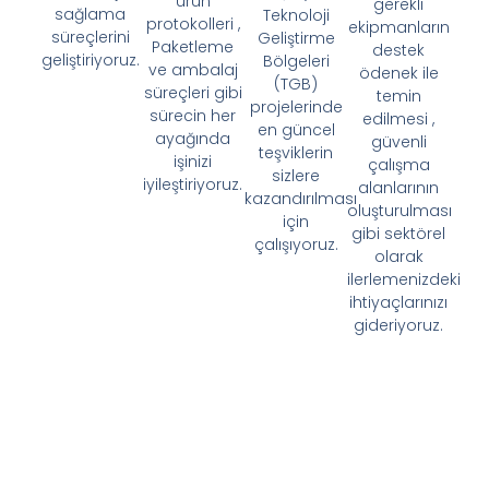
gideriyoruz.
Devlet Teşvik Proje
Danışmanlığı
Birikim Teşvik olarak
süreçlerinizi birlikte
planlayalım;
Birikim Teşvik olarak ilk
günden beri bağlantılarımızın
iş geliştirme süreçlerini