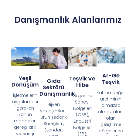
Katma değer
Danışmanlık
İşletmelerin
Organize
üretiminin
uygulaması
Sanayi
Hijyen
olmazsa
gereken
Bölgeleri
yaklaşımları ,
olmaz alanı
kanun
(OSB),
Ürün Tedarik
olan
maddeleri
Endüstri
Süreçleri ,
geliştirme
gereği atık
Bölgeleri
Standart
bölgelerine
ve enerji
(EB),
ürün
gerekli
sağlama
Teknoloji
protokolleri ,
ekipmanların
süreçlerini
Geliştirme
Paketleme
destek
geliştiriyoruz.
Bölgeleri
ve ambalaj
ödenek ile
(TGB)
süreçleri gibi
temin
projelerinde
sürecin her
edilmesi ,
en güncel
ayağında
güvenli
teşviklerin
işinizi
çalışma
sizlere
iyileştiriyoruz.
alanlarının
kazandırılması
oluşturulması
için
gibi sektörel
çalışıyoruz.
olarak
ilerlemenizdeki
ihtiyaçlarınızı