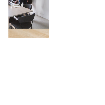
6. Yatırım
Dönemi
Boyunca
Karşılaşılabilecek
Her Türlü
Sorunun
Öngörülmesi
Ve Önüne
Geçilmesi